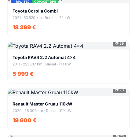
1. MAJITEĽ
ODPOČET DPH
+43
Toyota Corolla Combi
2021 · 63 520 km · Benzín · 72 kW
18 399 €
📷 39
+35
Toyota RAV4 2.2 Automat 4x4
2011 · 225 817 km · Diesel · 110 kW
5 999 €
📷 28
+24
Renault Master Gruau 110kW
2020 · 56 005 km · Diesel · 110 kW
19 600 €
📷 70