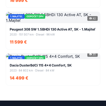
16 999 €
1. MAJITEĽ
ODPOČET DPH
📷 42
+38
Peugeot 308 SW 1.5BHDi 130 Active AT, SK - 1.Majiteľ
2020 · 151 507 km · Diesel · 96 kW
11 599 €
📷 35
1. MAJITEĽ
ODPOČET DPH
+31
Dacia DusterBdCi 115 4x4 Comfort, SK
2023 · 84 602 km · Diesel · 84 kW
14 499 €