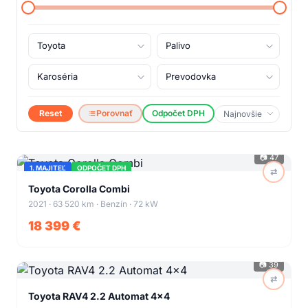
Reset
Porovnať
Odpočet DPH
📷
47
1. MAJITEĽ
ODPOČET DPH
⇄
+
43
Toyota Corolla Combi
2021 · 63 520 km · Benzín · 72 kW
18 399 €
📷
39
⇄
+
35
Toyota RAV4 2.2 Automat 4x4