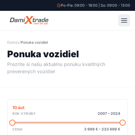
Po-Pia: 09:00 - 18:00 | So: 09:00 - 13:00
Domov
/
Ponuka vozidiel
Ponuka vozidiel
Prezrite si našu aktuálnu ponuku kvalitných
preverených vozidiel
10
áut
2007
–
2024
ROK VÝROBY
3 999 €
–
233 699 €
CENA