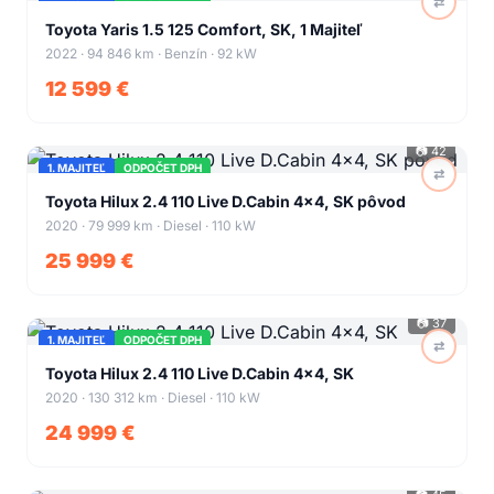
⇄
+
34
Toyota Yaris 1.5 125 Comfort, SK, 1 Majiteľ
2022 · 94 846 km · Benzín · 92 kW
12 599 €
📷
42
1. MAJITEĽ
ODPOČET DPH
⇄
+
38
Toyota Hilux 2.4 110 Live D.Cabin 4x4, SK pôvod
2020 · 79 999 km · Diesel · 110 kW
25 999 €
📷
37
1. MAJITEĽ
ODPOČET DPH
⇄
+
33
Toyota Hilux 2.4 110 Live D.Cabin 4x4, SK
2020 · 130 312 km · Diesel · 110 kW
24 999 €