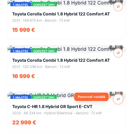
📷
45
1. MAJITEĽ
ODPOČET DPH
⇄
+
41
Toyota Corolla Combi 1.8 Hybrid 122 Comfort AT
2021 · 149 675 km · Benzín · 72 kW
15 999 €
📷
45
1. MAJITEĽ
ODPOČET DPH
⇄
+
41
Toyota Corolla Combi 1.8 Hybrid 122 Comfort AT
2021 · 120 096 km · Benzín · 72 kW
16 999 €
📷
59
Porovnať vozidlá
1. MAJITEĽ
ODPOČET DPH
⇄
+
55
Toyota C-HR 1.8 Hybrid GR Sport E-CVT
2023 · 48 234 km · Hybrid (Elektrina - benzín) · 72 kW
22 999 €