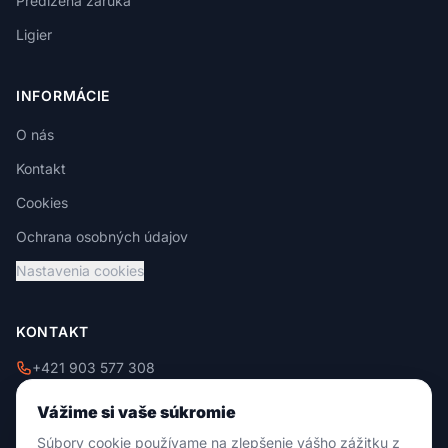
Predĺžená záruka
Ligier
INFORMÁCIE
O nás
Kontakt
Cookies
Ochrana osobných údajov
Nastavenia cookies
KONTAKT
+421 903 577 308
+421 908 229 009
Vážime si vaše súkromie
info@damixtrade.sk
Súbory cookie používame na zlepšenie vášho zážitku z