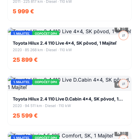
2011 · 225 817 km · Diesel · 110 kW
5 999 €
📷
35
1. MAJITEĽ
ODPOČET DPH
⇄
+
31
Toyota Hilux 2.4 110 Live 4x4, SK pôvod, 1 Majiteľ
2020 · 85 268 km · Diesel · 110 kW
25 899 €
1. MAJITEĽ
ODPOČET DPH
⇄
📷
35
+
31
Toyota Hilux 2.4 110 Live D.Cabin 4x4, SK pôvod, 1
Majiteľ
2020 · 94 511 km · Diesel · 110 kW
25 599 €
📷
38
1. MAJITEĽ
ODPOČET DPH