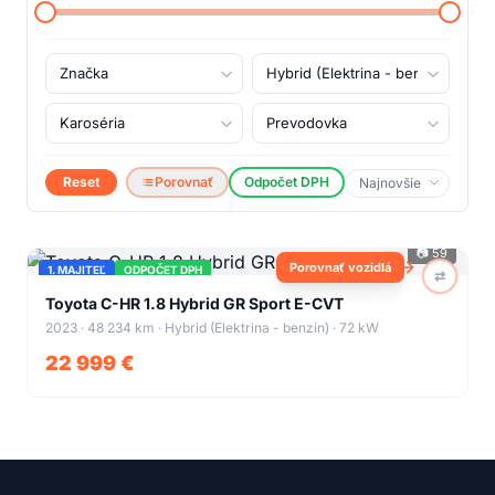
Reset
Porovnať
Odpočet DPH
📷
59
Porovnať vozidlá
1. MAJITEĽ
ODPOČET DPH
⇄
+
55
Toyota C-HR 1.8 Hybrid GR Sport E-CVT
2023 · 48 234 km · Hybrid (Elektrina - benzín) · 72 kW
22 999 €