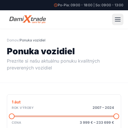
Po-Pia: 09:00 - 18:00 | So: 09:00 - 13:00
Domov
/
Ponuka vozidiel
Ponuka vozidiel
Prezrite si našu aktuálnu ponuku kvalitných
preverených vozidiel
1
áut
2007
–
2024
ROK VÝROBY
3 999 €
–
233 699 €
CENA