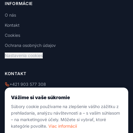
INFORMÁCIE
O nás
Kontakt
Cookies
Ochrana osobných údajov
Nastavenia cookies
KONTAKT
+421 903 577 308
+421 908 229 009
Vážime si vaše súkromie
info@damixtrade.sk
Súbory cookie používame na zlepšenie vášho zážitku z
Zvolenská cesta 46
prehliadania, analýzu návštevnosti a – s vaším súhlasom
974 05 Banská Bystrica
– na marketingové účely. Môžete si vybrať, ktoré
kategórie povolíte.
Viac informácií
Po-Pia: 09:00 - 18:00