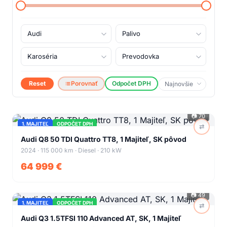
Reset
Porovnať
Odpočet DPH
📷
70
1. MAJITEĽ
ODPOČET DPH
⇄
+
66
Audi Q8 50 TDI Quattro TT8, 1 Majiteľ, SK pôvod
2024 · 115 000 km · Diesel · 210 kW
64 999 €
📷
49
1. MAJITEĽ
ODPOČET DPH
⇄
+
45
Audi Q3 1.5TFSI 110 Advanced AT, SK, 1 Majiteľ