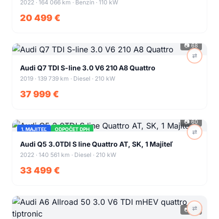
2022 · 164 066 km · Benzín · 110 kW
20 499 €
📷
68
⇄
+
64
Audi Q7 TDI S-line 3.0 V6 210 A8 Quattro
2019 · 139 739 km · Diesel · 210 kW
37 999 €
📷
60
1. MAJITEĽ
ODPOČET DPH
⇄
+
56
Audi Q5 3.0TDI S line Quattro AT, SK, 1 Majiteľ
2022 · 140 561 km · Diesel · 210 kW
33 499 €
⇄
📷
64