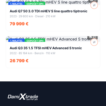
📷
71
1. MAJITEĽ
ODPOČET DPH
⇄
+
67
Audi Q7 50 3.0 TDI mHEV S line quattro tiptronic
2023 · 29 600 km · Diesel · 210 kW
79 999 €
📷
43
1. MAJITEĽ
ODPOČET DPH
⇄
+
39
Audi Q3 35 1.5 TFSI mHEV Advanced S tronic
2022 · 85 164 km · Benzín · 110 kW
26 799 €