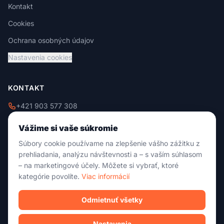
Kontakt
Cookies
Ochrana osobných údajov
Nastavenia cookies
KONTAKT
+421 903 577 308
+421 908 229 009
Vážime si vaše súkromie
info@damixtrade.sk
Súbory cookie používame na zlepšenie vášho zážitku z
Zvolenská cesta 46
prehliadania, analýzu návštevnosti a – s vaším súhlasom
974 05 Banská Bystrica
– na marketingové účely. Môžete si vybrať, ktoré
kategórie povolíte.
Viac informácií
Po-Pia: 09:00 - 18:00
So: 09:00 - 13:00
Ne: Zatvorené
Odmietnuť všetky
Nastavenia