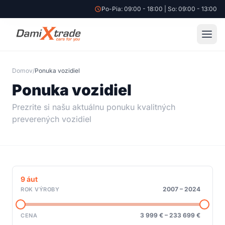
Po-Pia: 09:00 - 18:00 | So: 09:00 - 13:00
Domov
/
Ponuka vozidiel
Ponuka vozidiel
Prezrite si našu aktuálnu ponuku kvalitných
preverených vozidiel
9
áut
2007
–
2024
ROK VÝROBY
3 999 €
–
233 699 €
CENA