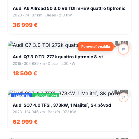
+
60
Audi A6 Allroad 50 3.0 V6 TDI mHEV quattro tiptronic
2020 · 74 187 km · Diesel · 210 kW
36 999 €
📷
61
Porovnať vozidlá
⇄
+
57
Audi Q7 3.0 TDI 272k quattro tiptronic 8-st.
2015 · 304 689 km · Diesel · 200 kW
18 500 €
📷
80
1. MAJITEĽ
ODPOČET DPH
⇄
+
76
Audi SQ7 4.0 TFSi, 373kW, 1 Majiteľ, SK pôvod
2023 · 124 946 km · Benzín · 373 kW
62 999 €