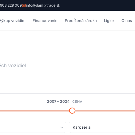
 908 229 009
info@damixtrade.sk
Výkup vozidiel
Financovanie
Predĺžená záruka
Ligier
O nás
ých vozidiel
2007
–
2024
CENA