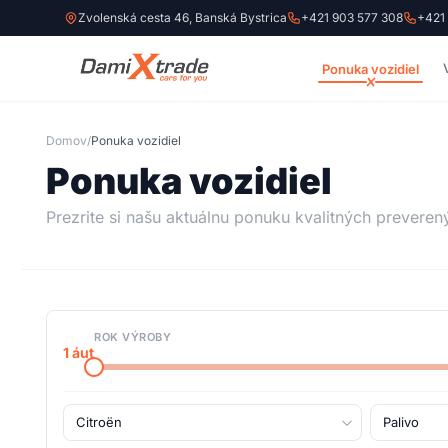
Zvolenská cesta 46, Banská Bystrica
+421 903 577 308
+421
Ponuka vozidiel
Domov
/
Ponuka vozidiel
Ponuka vozidiel
Prezrite si našu aktuálnu ponuku kvalitných preveren
ROK VÝROBY
1
áut