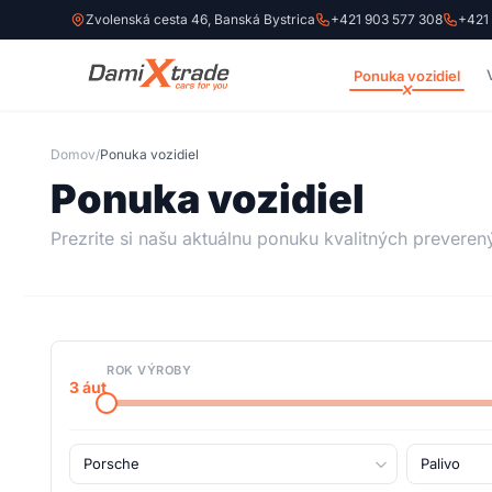
Zvolenská cesta 46, Banská Bystrica
+421 903 577 308
+421
Ponuka vozidiel
Domov
/
Ponuka vozidiel
Ponuka vozidiel
Prezrite si našu aktuálnu ponuku kvalitných preveren
ROK VÝROBY
3
áut