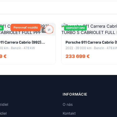
Porovnať vozidlá
H
ODPOČET DPH
⇄
📷
93
+
89
+
86
11 Carrera Cabrio (992)
Porsche 911 Carrera Cabrio (
CABRIOLET FULL PPF
TURBO S CABRIOLET FULL P
00 km · Benzín · 478 kW
2022 · 39 000 km · Benzín · 478 k
9 €
233 699 €
INFORMÁCIE
idiel
O nás
diel
Kontakt