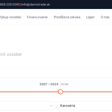
 908 229 009
info@damixtrade.sk
Výkup vozidiel
Financovanie
Predĺžená záruka
Ligier
O nás
ých vozidiel
2007
–
2024
CENA