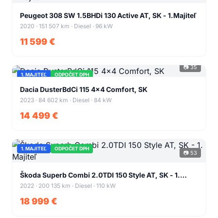
+38
Peugeot 308 SW 1.5BHDi 130 Active AT, SK - 1.Majiteľ
2020 · 151 507 km · Diesel · 96 kW
11 599 €
📷 35
1. MAJITEĽ
ODPOČET DPH
+31
Dacia DusterBdCi 115 4x4 Comfort, SK
2023 · 84 602 km · Diesel · 84 kW
14 499 €
1. MAJITEĽ
ODPOČET DPH
📷 53
+49
Škoda Superb Combi 2.0TDI 150 Style AT, SK - 1.
Majiteľ
2022 · 200 135 km · Diesel · 110 kW
18 999 €