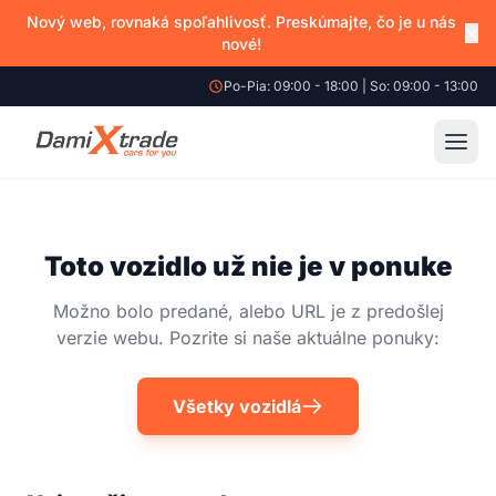
Nový web, rovnaká spoľahlivosť. Preskúmajte, čo je u nás
×
nové!
Po-Pia: 09:00 - 18:00 | So: 09:00 - 13:00
Toto vozidlo už nie je v ponuke
Možno bolo predané, alebo URL je z predošlej
verzie webu. Pozrite si naše aktuálne ponuky:
Všetky vozidlá