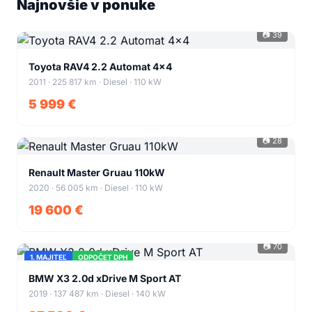
Najnovšie v ponuke
📷 39
+35
Toyota RAV4 2.2 Automat 4x4
2011 · 225 817 km · Diesel · 110 kW
5 999 €
📷 28
+24
Renault Master Gruau 110kW
2020 · 56 005 km · Diesel · 110 kW
19 600 €
📷 70
1. MAJITEĽ
ODPOČET DPH
+66
BMW X3 2.0d xDrive M Sport AT
2019 · 137 487 km · Diesel · 140 kW