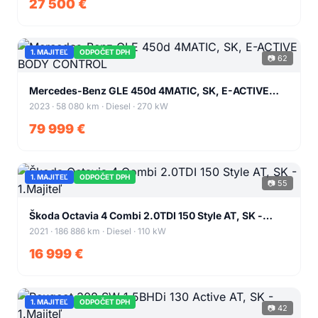
27 500 €
1. MAJITEĽ
ODPOČET DPH
📷 62
+58
Mercedes-Benz GLE 450d 4MATIC, SK, E-ACTIVE
BODY CONTROL
2023 · 58 080 km · Diesel · 270 kW
79 999 €
1. MAJITEĽ
ODPOČET DPH
📷 55
+51
Škoda Octavia 4 Combi 2.0TDI 150 Style AT, SK -
1.Majiteľ
2021 · 186 886 km · Diesel · 110 kW
16 999 €
1. MAJITEĽ
ODPOČET DPH
📷 42