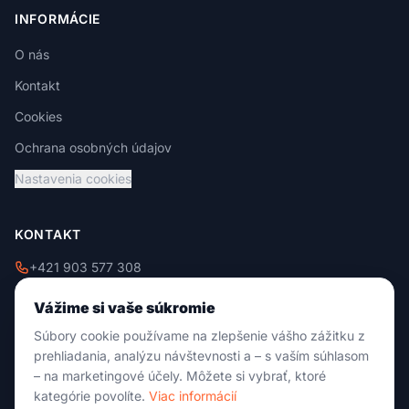
INFORMÁCIE
O nás
Kontakt
Cookies
Ochrana osobných údajov
Nastavenia cookies
KONTAKT
+421 903 577 308
+421 908 229 009
Vážime si vaše súkromie
info@damixtrade.sk
Súbory cookie používame na zlepšenie vášho zážitku z
Zvolenská cesta 46
prehliadania, analýzu návštevnosti a – s vaším súhlasom
974 05 Banská Bystrica
– na marketingové účely. Môžete si vybrať, ktoré
kategórie povolíte.
Viac informácií
Po-Pia: 09:00 - 18:00