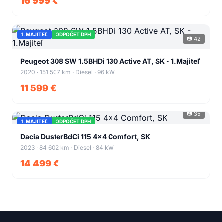
16 999 €
1. MAJITEĽ
ODPOČET DPH
📷 42
+38
Peugeot 308 SW 1.5BHDi 130 Active AT, SK - 1.Majiteľ
2020 · 151 507 km · Diesel · 96 kW
11 599 €
📷 35
1. MAJITEĽ
ODPOČET DPH
+31
Dacia DusterBdCi 115 4x4 Comfort, SK
2023 · 84 602 km · Diesel · 84 kW
14 499 €