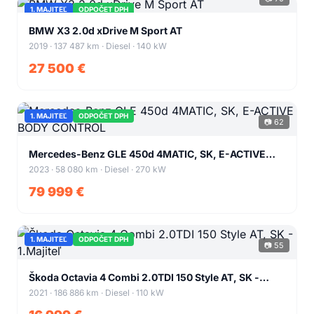
1. MAJITEĽ
ODPOČET DPH
+66
BMW X3 2.0d xDrive M Sport AT
2019 · 137 487 km · Diesel · 140 kW
27 500 €
1. MAJITEĽ
ODPOČET DPH
📷 62
+58
Mercedes-Benz GLE 450d 4MATIC, SK, E-ACTIVE
BODY CONTROL
2023 · 58 080 km · Diesel · 270 kW
79 999 €
1. MAJITEĽ
ODPOČET DPH
📷 55
+51
Škoda Octavia 4 Combi 2.0TDI 150 Style AT, SK -
1.Majiteľ
2021 · 186 886 km · Diesel · 110 kW