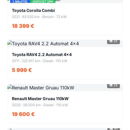
1. MAJITEĽ
ODPOČET DPH
+43
Toyota Corolla Combi
2021 · 63 520 km · Benzín · 72 kW
18 399 €
📷 39
+35
Toyota RAV4 2.2 Automat 4x4
2011 · 225 817 km · Diesel · 110 kW
5 999 €
📷 28
+24
Renault Master Gruau 110kW
2020 · 56 005 km · Diesel · 110 kW
19 600 €
📷 70