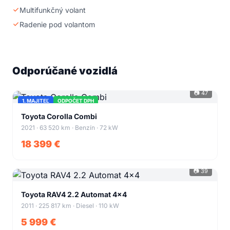
Multifunkčný volant
Radenie pod volantom
Odporúčané vozidlá
📷 47
1. MAJITEĽ
ODPOČET DPH
+43
Toyota Corolla Combi
2021 · 63 520 km · Benzín · 72 kW
18 399 €
📷 39
+35
Toyota RAV4 2.2 Automat 4x4
2011 · 225 817 km · Diesel · 110 kW
5 999 €