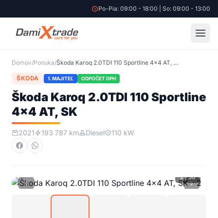
Po-Pia: 09:00 - 18:00 | So: 09:00 - 13:00
20 499 €
|
Škoda Karoq 2.0TDI 110 Sportline 4x4 AT, SK
Domov
/
Ponuka
/
Škoda Karoq 2.0TDI 110 Sportline 4x4 AT, SK
ŠKODA
1. MAJITEĽ
ODPOČET DPH
Škoda Karoq 2.0TDI 110 Sportline
4x4 AT, SK
2021
193 787 km
Diesel
110 kW
2
/
50
‹
›