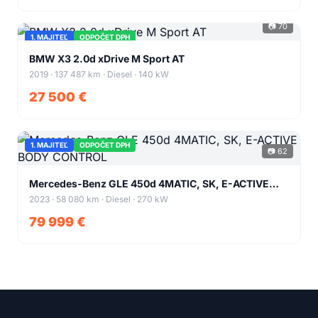
📷 70
1. MAJITEĽ
ODPOČET DPH
+66
BMW X3 2.0d xDrive M Sport AT
2019 · 137 487 km · Diesel · 140 kW
27 500 €
1. MAJITEĽ
ODPOČET DPH
📷 62
+58
Mercedes-Benz GLE 450d 4MATIC, SK, E-ACTIVE
BODY CONTROL
2023 · 58 080 km · Diesel · 270 kW
79 999 €