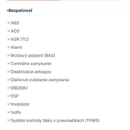
charakter a nie sú návrhom na uzavretie kúpnej zmluvy v zmysle
príslušného zákona. !! POZOR !! vozidlo pred zaradením do
Bezpečnosť
predaja absolvovalo odbornú kontrolu nezávislým znalcom
DEKRA. Certifikát o výsledku k dispozícii na vyžiadanie.
ABS
ADS
ASR (TC)
Alarm
Brzdový asistent (BAS)
Centrálne zamykanie
Deaktivácia airbagov
Diaľkové ovládanie zamykania
EBD/EBV
ESP
Imobilizér
Isofix
Systém kontroly tlaku v pneumatikách (TPMS)