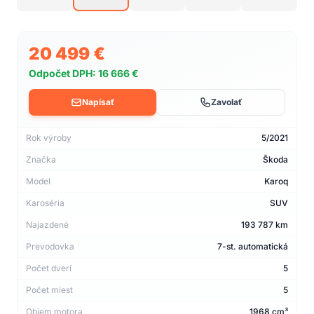
20 499 €
Odpočet DPH: 16 666 €
Napísať
Zavolať
Rok výroby
5/2021
Značka
Škoda
Model
Karoq
Karoséria
SUV
Najazdené
193 787 km
Prevodovka
7-st. automatická
Počet dverí
5
Počet miest
5
Objem motora
1968 cm³