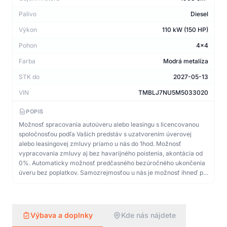
Palivo
Diesel
Výkon
110 kW (150 HP)
Pohon
4x4
Farba
Modrá metalíza
STK do
2027-05-13
VIN
TMBLJ7NU5M5033020
POPIS
Možnosť spracovania autoúveru alebo leasingu s licencovanou
spoločnosťou podľa Vašich predstáv s uzatvorením úverovej
alebo leasingovej zmluvy priamo u nás do 1hod. Možnosť
vypracovania zmluvy aj bez havarijného poistenia, akontácia od
0%. Automaticky možnosť predčasného bezúročného ukončenia
úveru bez poplatkov. Samozrejmosťou u nás je možnosť ihneď po
podpise zmluvy na aute odísť! TOP stav! Poskytujeme právnu
garanciu najazdených km. Pri zistení nepravdivosti najazdených
km Vám zaplatíme dvojnásobok kúpnej ceny. Ponúkame TOP
kvalitu vozidiel a služieb za rozumnú a férovú cenu. Auto má
Výbava a doplnky
Kde nás nájdete
Slovenské ŠPZ. Všetky informácie majú len informatívny