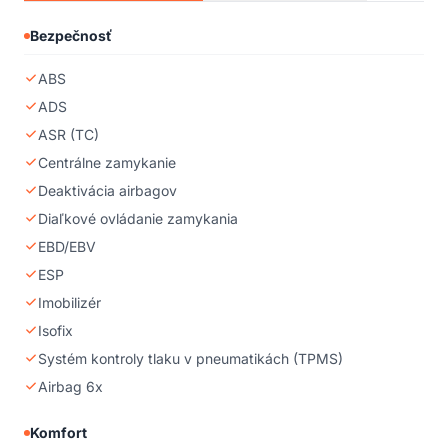
charakter a nie sú návrhom na uzavretie kúpnej zmluvy v zmysle
príslušného zákona. !! POZOR !! vozidlo pred zaradením do
Bezpečnosť
predaja absolvovalo odbornú kontrolu nezávislým znalcom
DEKRA. Certifikát o výsledku k dispozícii na vyžiadanie.
ABS
ADS
ASR (TC)
Centrálne zamykanie
Deaktivácia airbagov
Diaľkové ovládanie zamykania
EBD/EBV
ESP
Imobilizér
Isofix
Systém kontroly tlaku v pneumatikách (TPMS)
Airbag 6x
Komfort