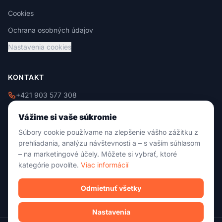
Cookies
Ochrana osobných údajov
Nastavenia cookies
KONTAKT
+421 903 577 308
+421 908 229 009
Vážime si vaše súkromie
info@damixtrade.sk
Súbory cookie používame na zlepšenie vášho zážitku z
Zvolenská cesta 46
prehliadania, analýzu návštevnosti a – s vaším súhlasom
974 05 Banská Bystrica
– na marketingové účely. Môžete si vybrať, ktoré
kategórie povolíte.
Viac informácií
Po-Pia: 09:00 - 18:00
So: 09:00 - 13:00
Ne: Zatvorené
Odmietnuť všetky
Nastavenia