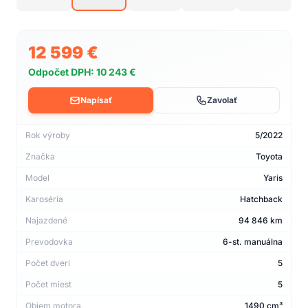
12 599 €
Odpočet DPH: 10 243 €
Napísať
Zavolať
Rok výroby
5/2022
Značka
Toyota
Model
Yaris
Karoséria
Hatchback
Najazdené
94 846 km
Prevodovka
6-st. manuálna
Počet dverí
5
Počet miest
5
Objem motora
1490 cm³