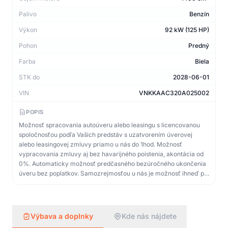
Palivo
Benzín
Výkon
92 kW (125 HP)
Pohon
Predný
Farba
Biela
STK do
2028-06-01
VIN
VNKKAAC320A025002
POPIS
Možnosť spracovania autoúveru alebo leasingu s licencovanou
spoločnosťou podľa Vašich predstáv s uzatvorením úverovej
alebo leasingovej zmluvy priamo u nás do 1hod. Možnosť
vypracovania zmluvy aj bez havarijného poistenia, akontácia od
0%. Automaticky možnosť predčasného bezúročného ukončenia
úveru bez poplatkov. Samozrejmosťou u nás je možnosť ihneď po
podpise zmluvy na aute odísť! TOP stav! Poskytujeme právnu
garanciu najazdených km. Pri zistení nepravdivosti najazdených
km Vám zaplatíme dvojnásobok kúpnej ceny. Ponúkame TOP
kvalitu vozidiel a služieb za rozumnú a férovú cenu. Auto má
Výbava a doplnky
Kde nás nájdete
Slovenské ŠPZ. Všetky informácie majú len informatívny