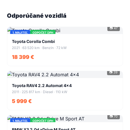
Odporúčané vozidlá
📷 47
1. MAJITEĽ
ODPOČET DPH
+43
Toyota Corolla Combi
2021 · 63 520 km · Benzín · 72 kW
18 399 €
📷 39
+35
Toyota RAV4 2.2 Automat 4x4
2011 · 225 817 km · Diesel · 110 kW
5 999 €
📷 70
1. MAJITEĽ
ODPOČET DPH
+66
BMW X3 2.0d xDrive M Sport AT