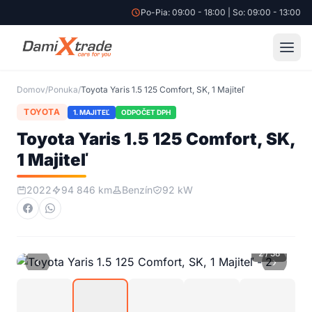
Po-Pia: 09:00 - 18:00 | So: 09:00 - 13:00
12 599 €
|
Toyota Yaris 1.5 125 Comfort, SK, 1 Majiteľ
Domov
/
Ponuka
/
Toyota Yaris 1.5 125 Comfort, SK, 1 Majiteľ
TOYOTA
1. MAJITEĽ
ODPOČET DPH
Toyota Yaris 1.5 125 Comfort, SK,
1 Majiteľ
2022
94 846 km
Benzín
92 kW
2
/
38
‹
›