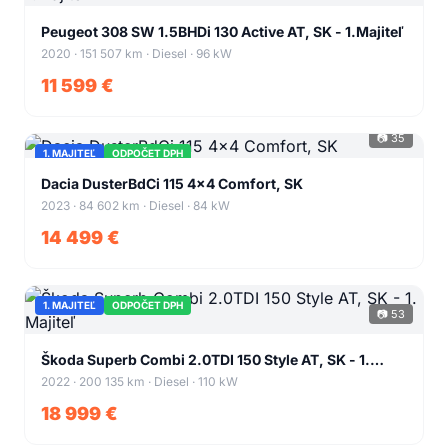
+38
Peugeot 308 SW 1.5BHDi 130 Active AT, SK - 1.Majiteľ
2020 · 151 507 km · Diesel · 96 kW
11 599 €
📷 35
1. MAJITEĽ
ODPOČET DPH
+31
Dacia DusterBdCi 115 4x4 Comfort, SK
2023 · 84 602 km · Diesel · 84 kW
14 499 €
1. MAJITEĽ
ODPOČET DPH
📷 53
+49
Škoda Superb Combi 2.0TDI 150 Style AT, SK - 1.
Majiteľ
2022 · 200 135 km · Diesel · 110 kW
18 999 €