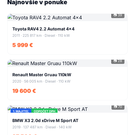
Najnovšie v ponuke
📷 39
+35
Toyota RAV4 2.2 Automat 4x4
2011 · 225 817 km · Diesel · 110 kW
5 999 €
📷 28
+24
Renault Master Gruau 110kW
2020 · 56 005 km · Diesel · 110 kW
19 600 €
📷 70
1. MAJITEĽ
ODPOČET DPH
+66
BMW X3 2.0d xDrive M Sport AT
2019 · 137 487 km · Diesel · 140 kW