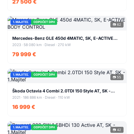
27 500 €
1. MAJITEĽ
ODPOČET DPH
📷 62
+58
Mercedes-Benz GLE 450d 4MATIC, SK, E-ACTIVE
BODY CONTROL
2023 · 58 080 km · Diesel · 270 kW
79 999 €
1. MAJITEĽ
ODPOČET DPH
📷 55
+51
Škoda Octavia 4 Combi 2.0TDI 150 Style AT, SK -
1.Majiteľ
2021 · 186 886 km · Diesel · 110 kW
16 999 €
1. MAJITEĽ
ODPOČET DPH
📷 42