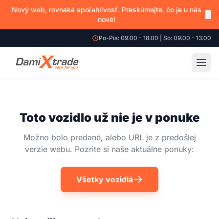
Nový web, rovnaká spoľahlivosť. Preskúmajte, čo je u nás
×
nové!
Po-Pia: 09:00 - 18:00 | So: 09:00 - 13:00
Toto vozidlo už nie je v ponuke
Možno bolo predané, alebo URL je z predošlej
verzie webu. Pozrite si naše aktuálne ponuky:
Všetky vozidlá