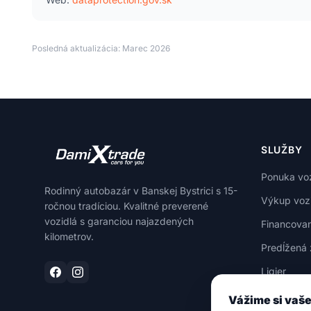
Posledná aktualizácia: Marec 2026
SLUŽBY
Ponuka voz
Rodinný autobazár v Banskej Bystrici s 15-
Výkup vozi
ročnou tradíciou. Kvalitné preverené
vozidlá s garanciou najazdených
Financovan
kilometrov.
Predĺžená 
Ligier
Vážime si vaš