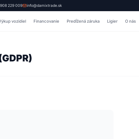
 908 229 009
info@damixtrade.sk
Výkup vozidiel
Financovanie
Predĺžená záruka
Ligier
O nás
 (GDPR)