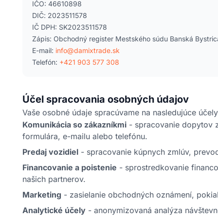
IČO: 46610898
DIČ: 2023511578
IČ DPH: SK2023511578
Zápis: Obchodný register Mestského súdu Banská Bystric
E-mail:
info@damixtrade.sk
Telefón:
+421 903 577 308
Účel spracovania osobných údajov
Vaše osobné údaje spracúvame na nasledujúce účely
Komunikácia so zákazníkmi
- spracovanie dopytov 
formulára, e-mailu alebo telefónu.
Predaj vozidiel
- spracovanie kúpnych zmlúv, prevod 
Financovanie a poistenie
- sprostredkovanie financo
našich partnerov.
Marketing
- zasielanie obchodných oznámení, pokiaľ 
Analytické účely
- anonymizovaná analýza návštevno