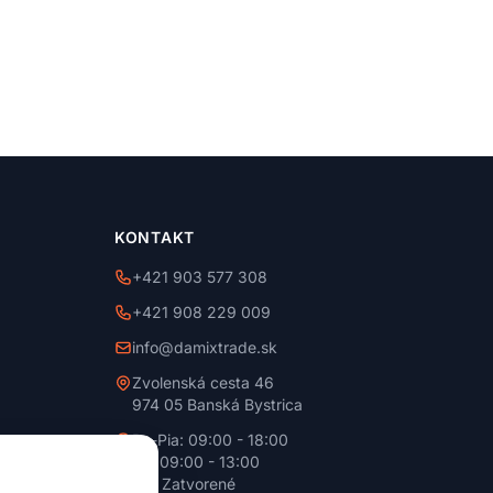
KONTAKT
+421 903 577 308
+421 908 229 009
info@damixtrade.sk
Zvolenská cesta 46
974 05 Banská Bystrica
Po-Pia: 09:00 - 18:00
So: 09:00 - 13:00
Ne: Zatvorené