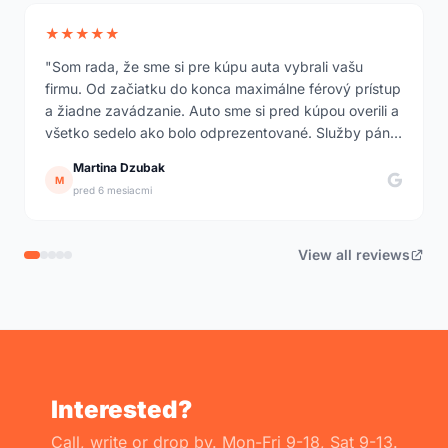
★★★★★
"Som rada, že sme si pre kúpu auta vybrali vašu
firmu. Od začiatku do konca maximálne férový prístup
a žiadne zavádzanie. Auto sme si pred kúpou overili a
všetko sedelo ako bolo odprezentované. Služby pána
Hanušku sú na vysokej úrovni."
Martina Dzubak
M
pred 6 mesiacmi
View all reviews
Interested?
Call, write or drop by. Mon-Fri 9-18, Sat 9-13.