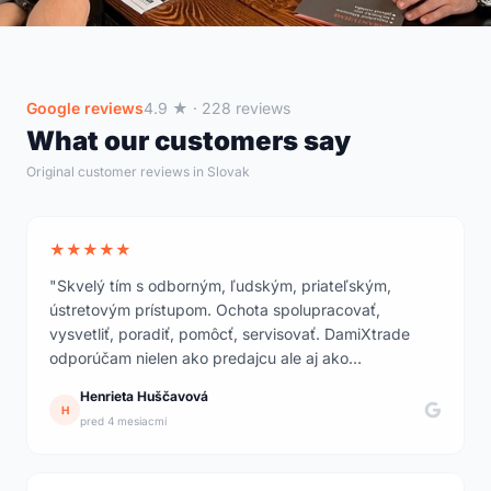
Google reviews
4.9 ★ · 228 reviews
What our customers say
Original customer reviews in Slovak
★★★★★
"Skvelý tím s odborným, ľudským, priateľským,
ústretovým prístupom. Ochota spolupracovať,
vysvetliť, poradiť, pomôcť, servisovať. DamiXtrade
odporúčam nielen ako predajcu ale aj ako
profesionálov."
Henrieta Huščavová
H
pred 4 mesiacmi