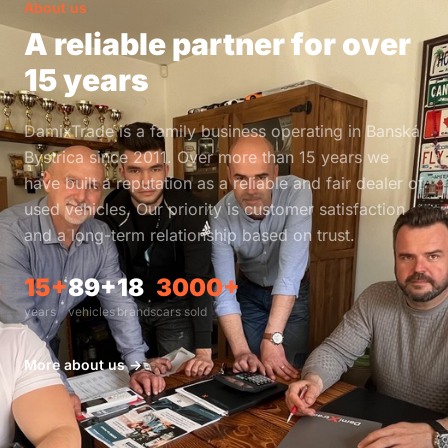
About us
A reliable partner for over
15 years
DamixTrade is a family business operating in Banská
Bystrica since 2011. Over more than 15 years we
have built a reputation as a reliable and fair dealer of
used vehicles. Our priority is customer satisfaction
and a long-term relationship based on trust.
15+
89+
18
3000+
years
vehicles
brands
cars sold
More about us →