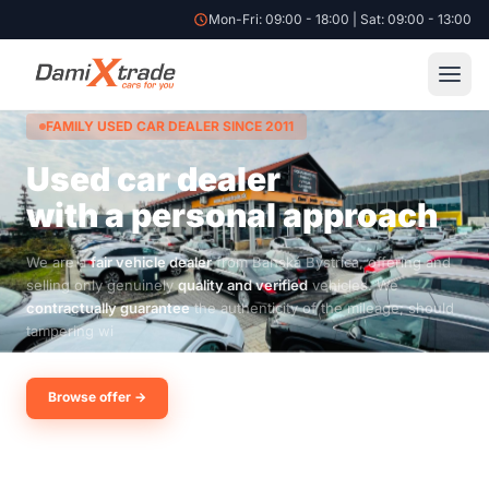
Mon-Fri: 09:00 - 18:00 | Sat: 09:00 - 13:00
FAMILY USED CAR DEALER SINCE 2011
Used car dealer
with a personal
approach
We are a
fair vehicle dealer
from Banská Bystrica, offering and
selling only genuinely
quality and verified
vehicles. We
contractually guarantee
the authenticity of the mileage; should
tampering with the odometer be discovered, we wil
Browse offer →
Contact