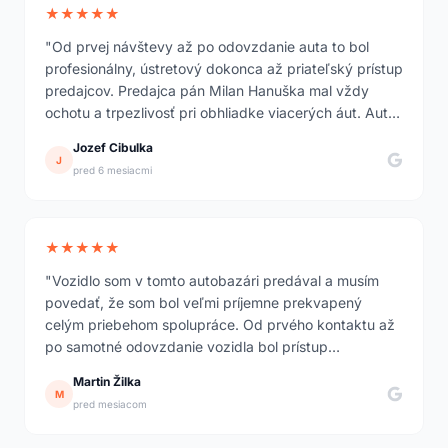
★★★★★
"Od prvej návštevy až po odovzdanie auta to bol
profesionálny, ústretový dokonca až priateľský prístup
predajcov. Predajca pán Milan Hanuška mal vždy
ochotu a trpezlivosť pri obhliadke viacerých áut. Auto
sme si vybrali Škodu Octavia, pri odovzdaní bolo
Jozef Cibulka
detailne vyčistené, ako nové."
J
pred 6 mesiacmi
★★★★★
"Vozidlo som v tomto autobazári predával a musím
povedať, že som bol veľmi príjemne prekvapený
celým priebehom spolupráce. Od prvého kontaktu až
po samotné odovzdanie vozidla bol prístup
profesionálny, vecný a zároveň ľudský. Seriózny a
Martin Žilka
transparentný prístup dnes nie je samozrejmosťou.
M
pred mesiacom
Odporúčam."