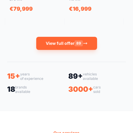
€79,999
€16,999
€
View full offer
89
15+
years
89+
vehicles
of experience
available
18
brands
3000+
cars
available
sold
Our services